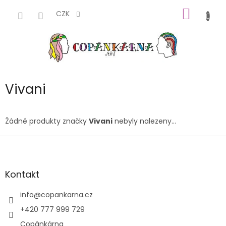
Přejít
NÁKUP
na
CZK
obsah
KOŠÍK
Vivani
Žádné produkty značky
Vivani
nebyly nalezeny...
Z
á
p
a
Kontakt
t
í
info
@
copankarna.cz
+420 777 999 729
Copánkárna