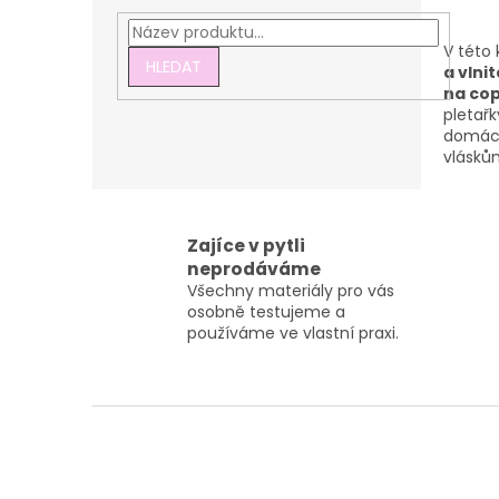
V této
HLEDAT
a vlnit
na co
pletař
domácí
vláskům
Zajíce v pytli
neprodáváme
Všechny materiály pro vás
osobně testujeme a
používáme ve vlastní praxi.
Z
á
p
a