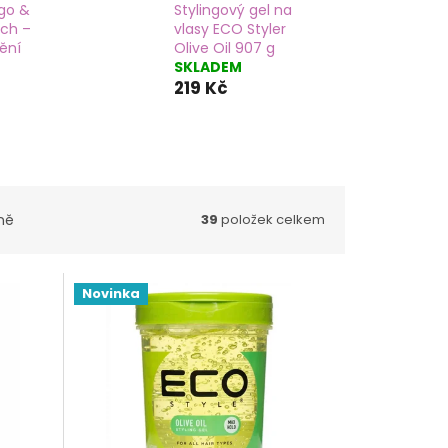
go &
Stylingový gel na
tch –
vlasy ECO Styler
dění
Olive Oil 907 g
SKLADEM
219 Kč
ně
39
položek celkem
Novinka