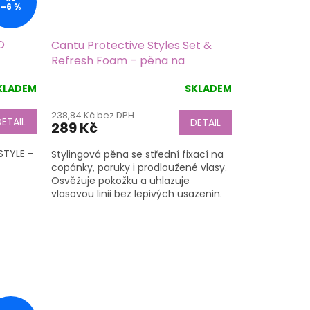
–6 %
O
Cantu Protective Styles Set &
Refresh Foam – pěna na
copánky a syntetické vlasy 237
KLADEM
SKLADEM
ml
238,84 Kč bez DPH
DETAIL
DETAIL
289 Kč
STYLE -
Stylingová pěna se střední fixací na
copánky, paruky i prodloužené vlasy.
Osvěžuje pokožku a uhlazuje
vlasovou linii bez lepivých usazenin.