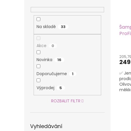
Na skladě
Šamp
33
ProFi
Akce
0
205,7
Novinka
16
249
✅ Jem
Doporučujeme
1
prodl
Olivov
Výprodej
5
měkko
vlasy.
ROZBALIT FILTR
Vyhledávání