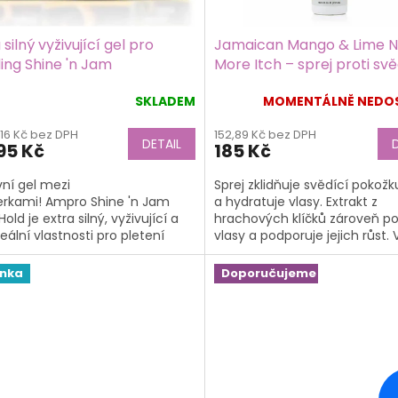
 silný vyživující gel pro
Jamaican Mango & Lime 
ing Shine 'n Jam
More Itch – sprej proti sv
pro copánky a dredy 237 
SKLADEM
MOMENTÁLNĚ NEDO
ěrné
ocení
,16 Kč bez DPH
152,89 Kč bez DPH
ktu
DETAIL
95 Kč
185 Kč
vní gel mezi
Sprej zklidňuje svědící pokožk
erkami! Ampro Shine 'n Jam
a hydratuje vlasy. Extrakt z
Hold je extra silný, vyživující a
hrachových klíčků zároveň pos
iček.
eální vlastnosti pro pletení
vlasy a podporuje jejich růst.
nků.
pro všechny typy dreadů, twist
inka
Doporučujeme