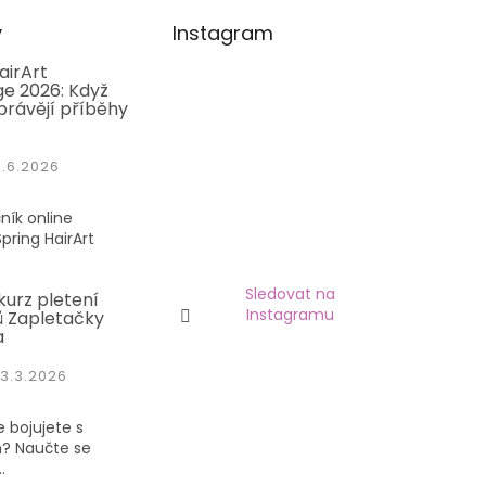
y
Instagram
airArt
e 2026: Když
právějí příběhy
1.6.2026
ník online
pring HairArt
Sledovat na
kurz pletení
Instagramu
 Zapletačky
a
3.3.2026
 bojujete s
? Naučte se
.