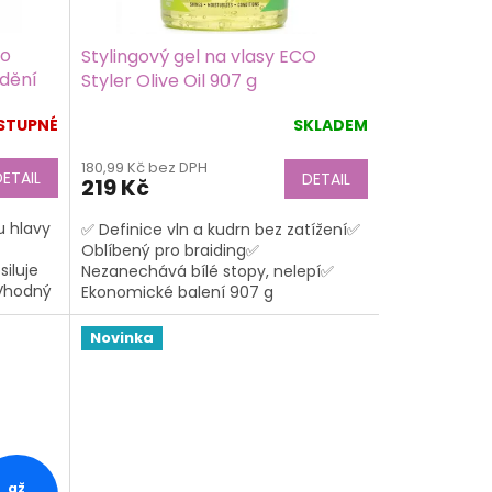
No
Stylingový gel na vlasy ECO
ědění
Styler Olive Oil 907 g
ml
STUPNÉ
SKLADEM
Průměrné
hodnocení
180,99 Kč bez DPH
produktu
DETAIL
DETAIL
219 Kč
je
5,0
u hlavy
✅ Definice vln a kudrn bez zatížení✅
z
Oblíbený pro braiding✅
5
iluje
Nezanechává bílé stopy, nelepí✅
hvězdiček.
 Vhodný
Ekonomické balení 907 g
ů,...
Novinka
až