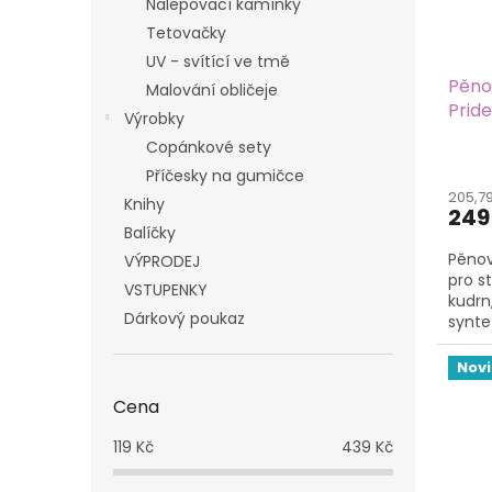
Nalepovací kamínky
Tetovačky
UV - svítící ve tmě
Pěnov
Malování obličeje
Pride
Výrobky
Copánkové sety
Příčesky na gumičce
205,7
Knihy
249
Balíčky
Pěnov
VÝPRODEJ
pro st
VSTUPENKY
kudrn,
Dárkový poukaz
synte
bílé s
fixaci.
Nov
Cena
119
Kč
439
Kč