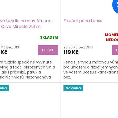
é tužidlo na vlny African
Fixační pěna Láriss
 Olive Miracle 251 ml
MOME
SKLADEM
Průměrné
NEDO
hodnocení
9 Kč bez DPH
98,35 Kč bez DPH
produktu
DETAIL
 Kč
119 Kč
je
5,0
é tužidlo speciálně vyvinuté
Pěna s jemnou mátovou vůní 
z
yling a fixaci přirozených vln a
pro uhlazení a fixaci jemných
5
 ale i příčesků, paruk a
ve vašem účesu s kanekalon
hvězdiček.
tických vlasů. Nezanechává
bez.
topy, zajišťuje dlouhotrvající
inka
Novinka