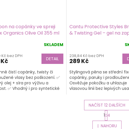
on na copánky ve spreji
Cantu Protective Styles Br
x Organics Olive Oil 355 ml
& Twisting Gel – gel na za
copánků 227 g
SKLADEM
S
9 Kč bez DPH
238,84 Kč bez DPH
DETAIL
 Kč
289 Kč
ně čistí copánky, twisty či
Stylingová pěna se střední fi
oužené vlasy bez poškození. ✅
copánky, paruky i prodloužené
ý olej + síra pro výživu a
Osvěžuje pokožku a uhlazuje
st. ✅ Vhodný i pro syntetické
vlasovou linii bez lepivých usa
NAČÍST 12 DALŠÍCH
S
1
4
t
O
r
v
NAHORU
á
l