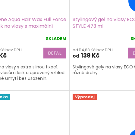
ne Aqua Hair Wax Full Force
Stylingový gel na vlasy EC
k na vlasy s maximální
STYLE 473 ml
í 150 ml
SKLADEM
S
Průměrné
hodnocení
 Kč bez DPH
od 114,88 Kč bez DPH
produktu
DETAIL
 Kč
139 Kč
od
je
4,6
a vlasy s extra silnou fixací.
Stylingové gely na vlasy ECO 
z
vlasům lesk a upravený vzhled.
různé druhy
5
é umytí bez usazenin.
hvězdiček.
inka
Výprodej