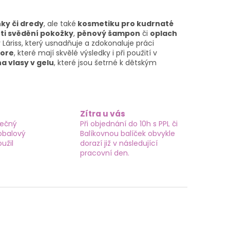
ky či dredy
, ale také
kosmetiku pro kudrnaté
ti svědění pokožky
,
pěnový šampon
či
oplach
Láriss, který usnadňuje a zdokonaluje práci
dore
, které mají skvělé výsledky i při použití v
a vlasy v gelu
, které jsou šetrné k dětským
Zítra u vás
tečný
Při objednání do 10h s PPL či
obalový
Balíkovnou balíček obvykle
užil
dorazí již v následující
pracovní den.