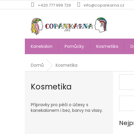
Přejít
+420 777 999 729
info@copankarna.cz
na
obsah
Kanekalon
Pomůcky
Kosmetika
D
Domů
Kosmetika
Kosmetika
Přípravky pro péči o účesy s
kanekalonem i bez, barvy na vlasy.
Nejp
P