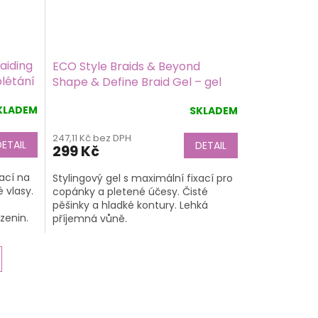
aiding
ECO Style Braids & Beyond
plétání
Shape & Define Braid Gel – gel
na copánky s olivovým olejem
KLADEM
SKLADEM
177 ml
Průměrné
hodnocení
247,11 Kč bez DPH
produktu
DETAIL
DETAIL
299 Kč
je
5,0
xací na
Stylingový gel s maximální fixací pro
z
 vlasy.
copánky a pletené účesy. Čisté
5
pěšinky a hladké kontury. Lehká
hvězdiček.
zenin.
příjemná vůně.