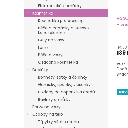
Elektronické pomůcky
Kosmetika
RedO
Kosmetika pro braiding
– vos
Péče o copánky a účesy s
fixac
kanekalonem
Gely na vlasy
114,88
Láriss
139
Péče o vlasy
Ozdobná kosmetika
Vosk n
Dodá 
Doplňky
Snadn
Bonnety, šátky a čelenky
Gumičky, sponky, vlasenky
Nov
Ozdoby do copánků a dredů
Bavlnky a šňůrky
Barvy na vlasy
Ozdoby na tělo
Třpytky všeho druhu