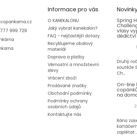
Informace pro vás
Novink
Spring H
O KANEKALONU
@
copankarna.cz
Challeng
Jaký vybrat kanekalon?
vlasy vy
777 999 729
dědictví
FAQ - nejčastější dotazy
nkárna
Recyklujeme obalový
nkarna
materiál
Doprava a platby
Druhý roč
Věrnostní a množstevní
soutěže S
slevy
Ch...
Vrácení zboží
On-line 
Prodávané značky
copánků
Obchodní podmínky
na dom
Podmínky ochrany
2
osobních údajů
Kontaktujte nás
Ráno zase
kartáčem
zaplétat ..