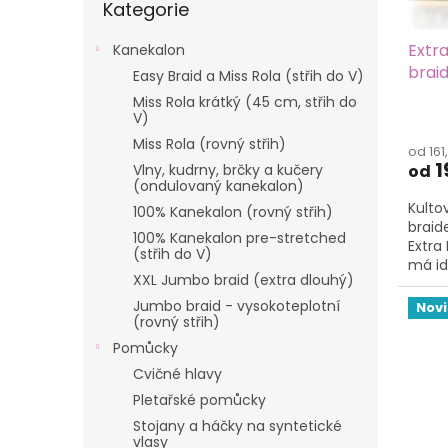
d
Kategorie
t
kategorie
u
ů
Extra
Kanekalon
k
braid
t
Easy Braid a Miss Rola (střih do V)
ů
Miss Rola krátký (45 cm, střih do
Prům
V)
hodn
Miss Rola (rovný střih)
od 161
produ
1
od
Vlny, kudrny, brčky a kučery
je
(ondulovaný kanekalon)
5,0
Kulto
z
100% Kanekalon (rovný střih)
braid
5
100% Kanekalon pre-stretched
Extra 
hvězd
(střih do V)
má id
XXL Jumbo braid (extra dlouhý)
copá
Jumbo braid - vysokoteplotní
Nov
(rovný střih)
Pomůcky
Cvičné hlavy
Pletařské pomůcky
Stojany a háčky na syntetické
vlasy