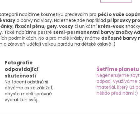
n
á
k
d
o
 kategorii nabízíme kosmetiku především pro
péči o vaše copán
a
v
é vlasy
a barvy na vlasy. Naleznete zde napřiklad
přípravky pro
c
á
pánky
,
fixační pěnu
,
gely
,
vosky
či unikátní
krém-vosk
značky 
í
n
ky. Také nabízíme pestré
semi-permanentní barvy značky A
p
í
ch podmínkách. No a pro malé krásky máme
dočasné barvy n
r
 a zároveň udělají velkou parádu na dětské oslavě :)
v
k
y
Fotografie
v
odpovídající
Šetříme planetu
ý
Negenerujeme zby
skutečnosti
p
odpad. Využíváme 
Na focení odstínů si
i
materiál, který už po
dáváme extra záležet,
s
někdo před námi :)
abyste mohli správně
u
vybrat ten svůj.