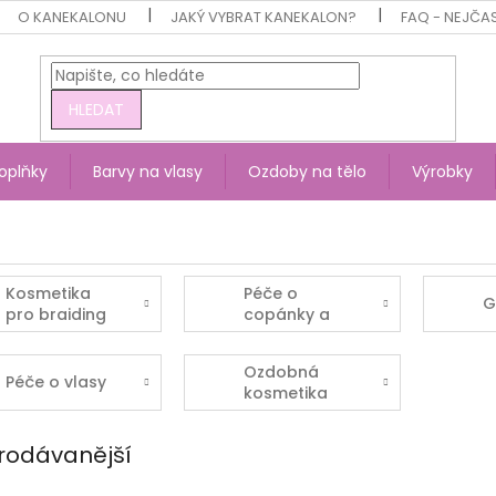
O KANEKALONU
JAKÝ VYBRAT KANEKALON?
FAQ - NEJČA
HLEDAT
oplňky
Barvy na vlasy
Ozdoby na tělo
Výrobky
Kosmetika
Péče o
G
pro braiding
copánky a
účesy s
kanekalonem
Ozdobná
Péče o vlasy
kosmetika
rodávanější