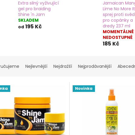
Extra silný vyživující
Jamaican Man
gel pro braiding
Lime No More I
Shine 'n Jam
sprej proti svě
SKLADEM
pro copánky a
195 Kč
dredy 237 ml
od
MOMENTÁLNĚ
NEDOSTUPNÉ
185 Kč
ručujeme
Nejlevnější
Nejdražší
Nejprodávanější
Abeced
inka
Novinka