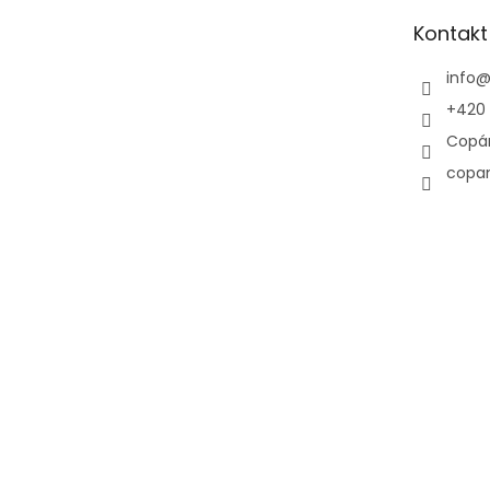
t
Kontakt
í
info
+420 
Copá
copa