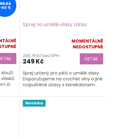
199 Kč
–40 %
Sprej na umělé vlasy Láriss
NTÁLNĚ
MOMENTÁLNĚ
Průměrné
STUPNÉ
NEDOSTUPNÉ
hodnocení
205,79 Kč bez DPH
produktu
DETAIL
DETAIL
249 Kč
je
5,0
slouží
Sprej určený pro péči o umělé vlasy.
z
 vlásků
Doporučujeme na crochet vlny a jiné
5
em či
rozpuštěné účesy s kanekalonem.
hvězdiček.
Novinka