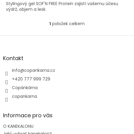
Stylingový gel SOF'N FREE Protein zajistí vašemu účesu
z
výdrž, objem a lesk.
5
hvězdiček.
1
položek celkem
O
v
l
Z
á
á
d
p
a
a
Kontakt
c
t
í
í
info
@
copankarna.cz
p
r
+420 777 999 729
v
Copánkárna
k
y
copankarna
v
ý
p
Informace pro vás
i
s
O KANEKALONU
u
Jaký vybrat kanekalon?