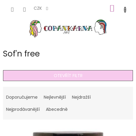
Přejít
NÁKUP
na
CZK
obsah
KOŠÍK
Sof'n free
OTEVŘÍT FILTR
Ř
a
Doporučujeme
Nejlevnější
Nejdražší
z
e
Nejprodávanější
Abecedně
n
í
V
p
ý