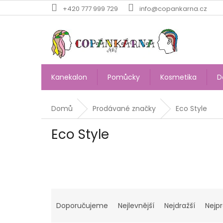
Přejít
+420 777 999 729
info@copankarna.cz
na
obsah
Kanekalon
Pomůcky
Kosmetika
D
Domů
Prodávané značky
Eco Style
Eco Style
Ř
a
Doporučujeme
Nejlevnější
Nejdražší
Nejp
z