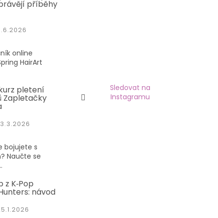
právějí příběhy
1.6.2026
ník online
pring HairArt
Sledovat na
kurz pletení
Instagramu
 Zapletačky
a
3.3.2026
 bojujete s
? Naučte se
.
p z K‑Pop
unters: návod
25.1.2026