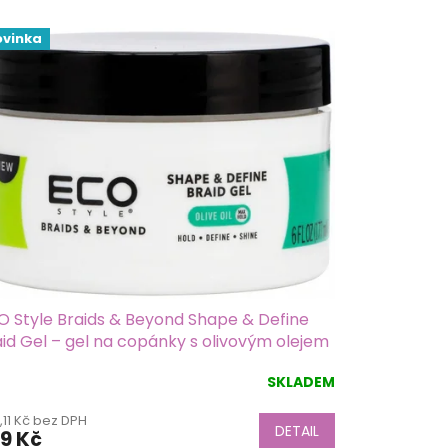
ovinka
O Style Braids & Beyond Shape & Define
id Gel – gel na copánky s olivovým olejem
7 ml
SKLADEM
ůměrné
dnocení
,11 Kč bez DPH
duktu
DETAIL
9 Kč