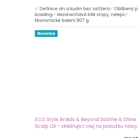
5,0
✅ Definice vln a kudrn bez zatížení✅ Oblíbený p
z
braiding✅ Nezanechává bílé stopy, nelepí✅
5
Ekonomické balení 907 g
hvězdiček.
Novinka
ECO Style Braids & Beyond Soothe & Shine
Scalp Oil – zklidňující olej na pokožku hlavy
ml