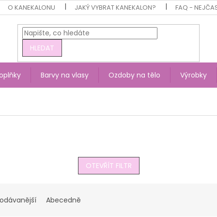
O KANEKALONU
JAKÝ VYBRAT KANEKALON?
FAQ - NEJČA
HLEDAT
oplňky
Barvy na vlasy
Ozdoby na tělo
Výrobky
OTEVŘÍT FILTR
rodávanější
Abecedně