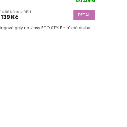
SKLADEM
ůměrné
dnocení
114,88 Kč bez DPH
duktu
DETAIL
139 Kč
lingové gely na vlasy ECO STYLE - různé druhy
zdiček.