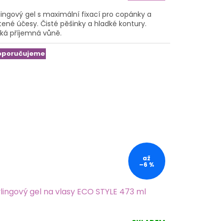
lingový gel s maximální fixací pro copánky a
tené účesy. Čisté pěšinky a hladké kontury.
ká příjemná vůně.
zdiček.
oporučujeme
až
–6 %
lingový gel na vlasy ECO STYLE 473 ml