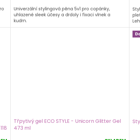
5,0
ro
Univerzální stylingová pěna 5v1 pro copánky,
Sty
z
uhlazené sleek účesy a drdoly i fixaci vlnek a
ple
5
kudrn.
Leh
hvě
D
Třpytivý gel ECO STYLE - Unicorn Glitter Gel
Sty
 118
473 ml