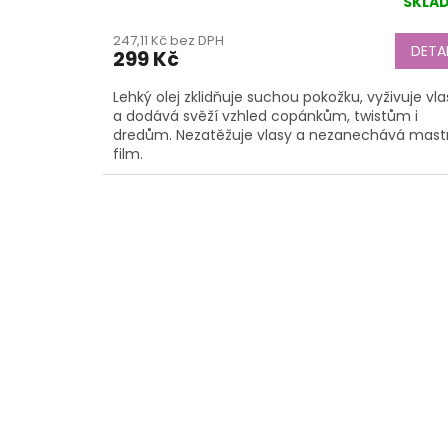
SKLA
247,11 Kč bez DPH
DETAI
299 Kč
Lehký olej zklidňuje suchou pokožku, vyživuje vla
a dodává svěží vzhled copánkům, twistům i
dredům. Nezatěžuje vlasy a nezanechává mast
film.