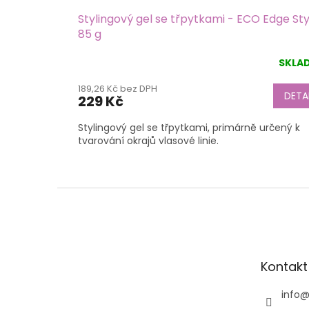
Stylingový gel se třpytkami - ECO Edge Sty
85 g
SKLA
189,26 Kč bez DPH
DETA
229 Kč
Stylingový gel se třpytkami, primárně určený k
tvarování okrajů vlasové linie.
Z
á
p
a
t
Kontakt
í
info