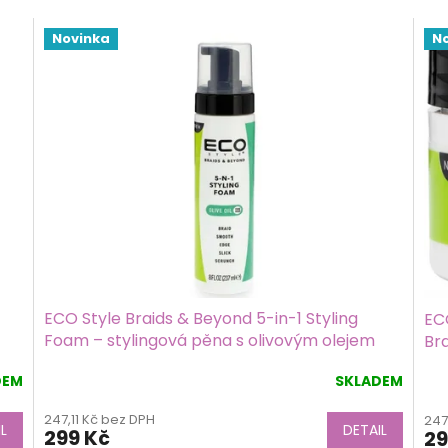
Novinka
N
ECO Style Braids & Beyond 5-in-1 Styling
EC
Foam – stylingová pěna s olivovým olejem
Bra
237 ml
17
DEM
SKLADEM
Pr
ho
247,11 Kč bez DPH
247
pro
L
DETAIL
299 Kč
29
je