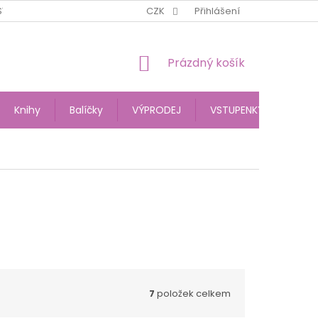
STĚJŠÍ DOTAZY
RECYKLUJEME OBALOVÝ MATERIÁL
CZK
Přihlášení
DOPRAVA 
NÁKUPNÍ
Prázdný košík
KOŠÍK
Knihy
Balíčky
VÝPRODEJ
VSTUPENKY
Dárk
7
položek celkem