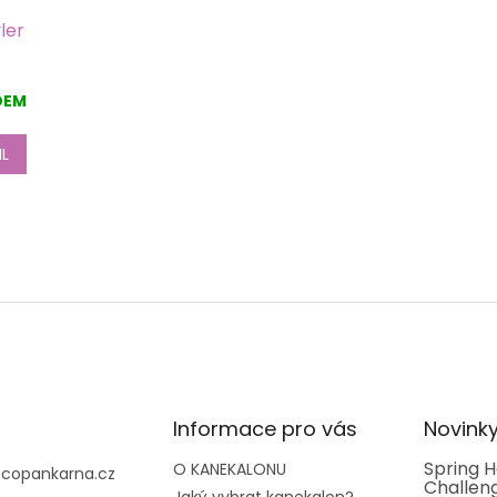
ler
DEM
IL
O
v
l
á
d
a
c
í
Informace pro vás
Novink
p
r
Spring H
O KANEKALONU
@
copankarna.cz
Challeng
v