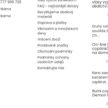
Jaký vybrat kanekalon?
vlasy vy
777 999 729
k
dědictví
FAQ - nejčastější dotazy
y
nkárna
v
Recyklujeme obalový
nkarna
ý
materiál
p
Doprava a platby
i
Druhý roč
Věrnostní a množstevní
s
soutěže S
slevy
u
Ch...
Vrácení zboží
On-line 
Prodávané značky
copánků
Obchodní podmínky
na dom
Podmínky ochrany
2
osobních údajů
Kontaktujte nás
Ráno zase
kartáčem
zaplétat ..
Rumi co
Demon H