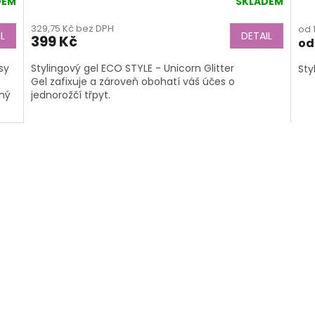
DEM
SKLADEM
Průměrné
Pr
hodnocení
ho
329,75 Kč bez DPH
od 
produktu
pro
L
DETAIL
399 Kč
od
je
je
5,0
4,6
sy
Stylingový gel ECO STYLE - Unicorn Glitter
Sty
z
z
Gel zafixuje a zároveň obohatí váš účes o
5
5
ný
jednorožčí třpyt.
hvězdiček.
hvě