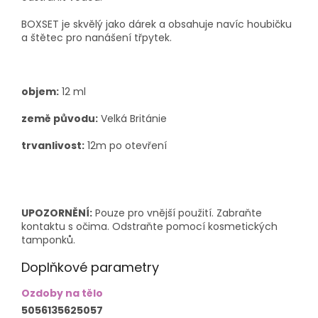
BOXSET je skvělý jako dárek a obsahuje navíc houbičku
a štětec pro nanášení třpytek.
objem:
12 ml
země původu:
Velká Británie
trvanlivost:
12m po otevření
UPOZORNĚNÍ:
Pouze pro vnější použití. Zabraňte
kontaktu s očima. Odstraňte pomocí kosmetických
tamponků.
Doplňkové parametry
Ozdoby na tělo
5056135625057