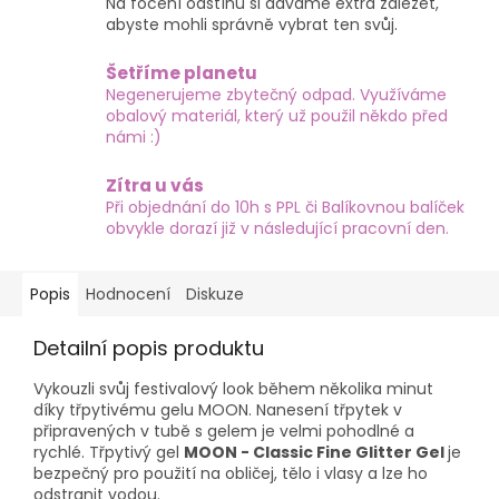
Na focení odstínů si dáváme extra záležet,
abyste mohli správně vybrat ten svůj.
Šetříme planetu
Negenerujeme zbytečný odpad. Využíváme
obalový materiál, který už použil někdo před
námi :)
Zítra u vás
Při objednání do 10h s PPL či Balíkovnou balíček
obvykle dorazí již v následující pracovní den.
Popis
Hodnocení
Diskuze
Detailní popis produktu
Vykouzli svůj festivalový look během několika minut
díky třpytivému gelu MOON. Nanesení třpytek v
připravených v tubě s gelem je velmi pohodlné a
rychlé. Třpytivý gel
MOON - Classic Fine Glitter Gel
je
bezpečný pro použití na obličej, tělo i vlasy a lze ho
odstranit vodou.