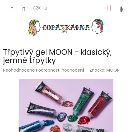
Přejít
NÁKUP
na
CZK
obsah
KOŠÍK
Třpytivý gel MOON - klasický,
jemné třpytky
Průměrné
Neohodnoceno
Podrobnosti hodnocení
Značka:
MOON
hodnocení
produktu
je
0,0
z
5
hvězdiček.