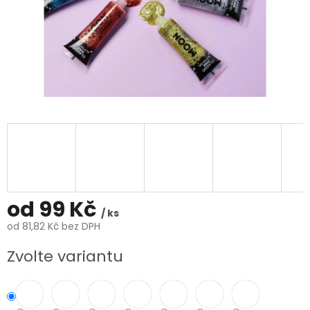
od
99 Kč
/ ks
od
81,82 Kč
bez DPH
Měrná
Zvolte variantu
cena: