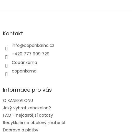
Z
á
p
a
Kontakt
t
í
info
@
copankarna.cz
+420 777 999 729
Copánkárna
copankarna
Informace pro vás
O KANEKALONU
Jaký vybrat kanekalon?
FAQ - nejčastější dotazy
Recyklujeme obalový materiál
Doprava a platby