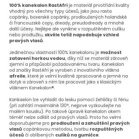
100% kanekalon RastAfri
je materiál prvotřídní kvality
vhodný pro všechny typy účesů, jako jsou rasta
copánky, boxerské copánky, prodloužených holandské
či francouzské copy, dready, preudodready a mnohé
další účesy. Nejlépe ale vynikne v rozpuštěném culíku
nebo prodlužku,
skvěle totiž napodobuje vzhled
pravých vlasů
.
Jedinečnou vlastností 100% kanekalonu je
možnost
zatavení horkou vodou
, díky níž se materiál zároveň
zjemní a přizpůsobí požadovanému tvaru. Kanekalon
od značky RastAfri je vyroben z inovativního vlákna
afrelle
, které je velmi kvalitně zpracované a jemné na
dotyk a zároveň s ním lze pracovat jako s klasickým
vláknem Kanekalon®.
Kankaelon lze vyhladit do lesku pomocí žehličky či fénu
(při zahřátí maximálně 130°, nejprve vyzkoušejte na
malém kousku). Po takové úpravě kanekalon okem
téměř nelze odlišit od pravých vlasů. Proto ho velmi
doporučujeme pro
prodloužení a zahuštění pravých
vlasů
copánkovou metodou, tvorbu
rozpuštěných
účesů
či oblíbených
culíků na gumičce
.