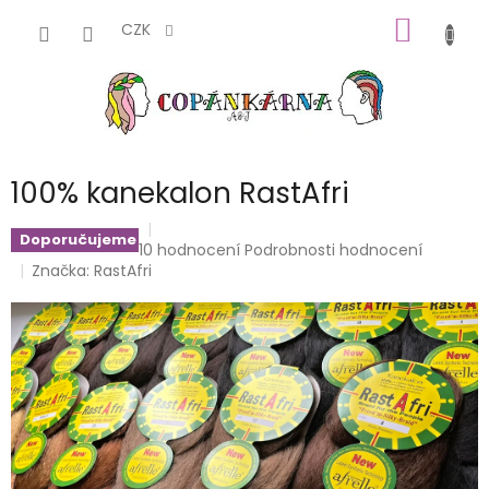
Přejít
NÁKUP
na
CZK
obsah
KOŠÍK
100% kanekalon RastAfri
Doporučujeme
Průměrné
10 hodnocení
Podrobnosti hodnocení
hodnocení
Značka:
RastAfri
produktu
je
4,7
z
5
hvězdiček.