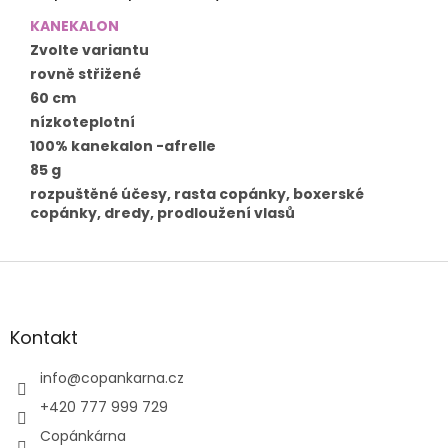
KANEKALON
Zvolte variantu
rovně střižené
60 cm
nízkoteplotní
100% kanekalon -afrelle
85 g
rozpuštěné účesy, rasta copánky, boxerské
copánky, dredy, prodloužení vlasů
Z
á
p
a
Kontakt
t
í
info
@
copankarna.cz
+420 777 999 729
Copánkárna