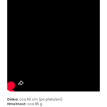
Délka:
cca 60 cm (po přeložení)
Hmotnost:
cca 85 g