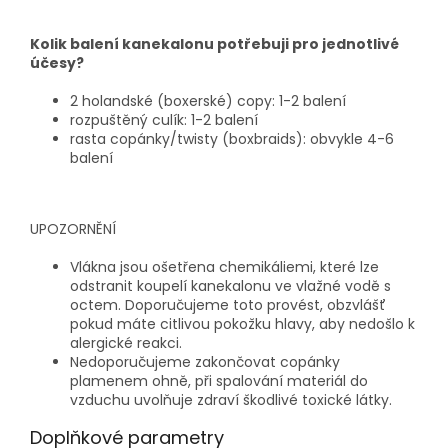
Kolik balení kanekalonu potřebuji pro jednotlivé
účesy?
2 holandské (boxerské) copy: 1-2 balení
rozpuštěný culík: 1-2 balení
rasta copánky/twisty (boxbraids): obvykle 4-6
balení
UPOZORNĚNÍ
Vlákna jsou ošetřena chemikáliemi, které lze
odstranit koupelí kanekalonu ve vlažné vodě s
octem. Doporučujeme toto provést, obzvlášť
pokud máte citlivou pokožku hlavy, aby nedošlo k
alergické reakci.
Nedoporučujeme zakončovat copánky
plamenem ohně, při spalování materiál do
vzduchu uvolňuje zdraví škodlivé toxické látky.
Doplňkové parametry