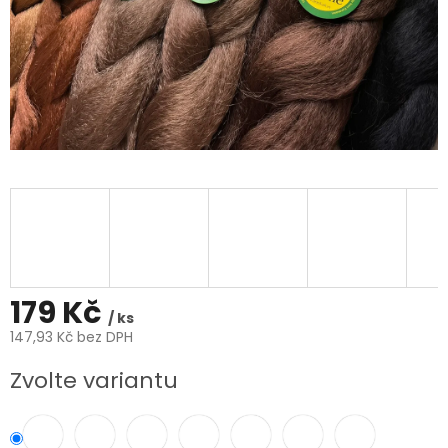
179 Kč
/ ks
147,93 Kč bez DPH
Měrná
Zvolte variantu
cena: