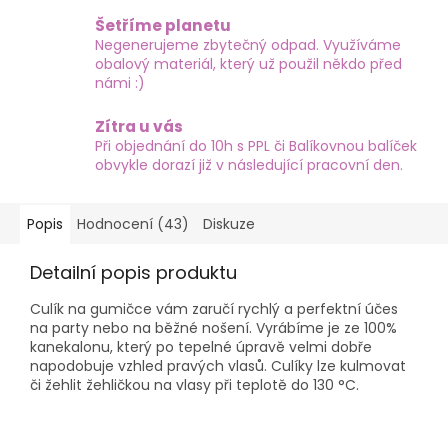
Šetříme planetu
Negenerujeme zbytečný odpad. Využíváme
obalový materiál, který už použil někdo před
námi :)
Zítra u vás
Při objednání do 10h s PPL či Balíkovnou balíček
obvykle dorazí již v následující pracovní den.
Popis
Hodnocení (43)
Diskuze
Detailní popis produktu
Culík na gumičce vám zaručí rychlý a perfektní účes
na party nebo na běžné nošení. Vyrábíme je ze 100%
kanekalonu, který po tepelné úpravě velmi dobře
napodobuje vzhled pravých vlasů. Culíky lze kulmovat
či žehlit žehličkou na vlasy při teplotě do 130 °C.