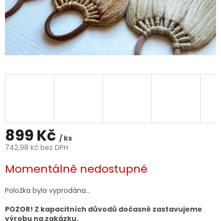
899 Kč
/ ks
742,98 Kč bez DPH
Měrná
Momentálně nedostupné
cena:
Položka byla vyprodána…
POZOR! Z kapacitních důvodů dočasně zastavujeme
výrobu na zakázku.