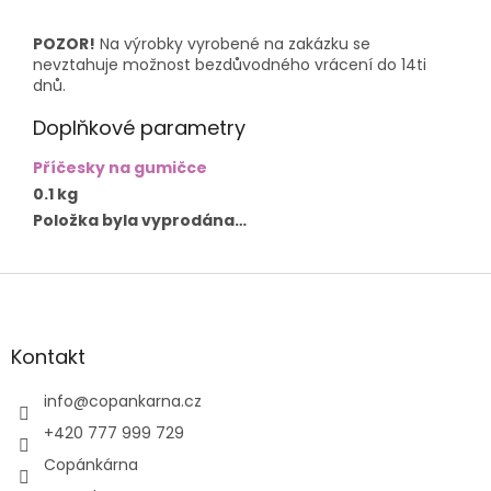
POZOR!
Na výrobky vyrobené na zakázku se
nevztahuje možnost bezdůvodného vrácení do 14ti
dnů.
Doplňkové parametry
Příčesky na gumičce
0.1 kg
Položka byla vyprodána…
Z
á
p
a
Kontakt
t
í
info
@
copankarna.cz
+420 777 999 729
Copánkárna