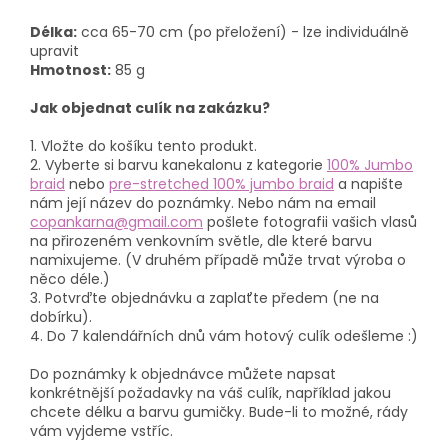
Délka:
cca 65-70 cm (po přeložení) - lze individuálně
upravit
Hmotnost:
85 g
Jak objednat culík na zakázku?
1. Vložte do košíku tento produkt.
2. Vyberte si barvu kanekalonu z kategorie
100% Jumbo
braid
nebo
pre-stretched 100% jumbo braid
a napište
nám její název do poznámky. Nebo nám na email
copankarna@gmail.com
pošlete fotografii vašich vlasů
na přirozeném venkovním světle, dle které barvu
namixujeme. (V druhém případě může trvat výroba o
něco déle.)
3. Potvrďte objednávku a zaplaťte předem (ne na
dobírku).
4. Do 7 kalendářních dnů vám hotový culík odešleme :)
Do poznámky k objednávce můžete napsat
konkrétnější požadavky na váš culík, například jakou
chcete délku a barvu gumičky. Bude-li to možné, rády
vám vyjdeme vstříc.