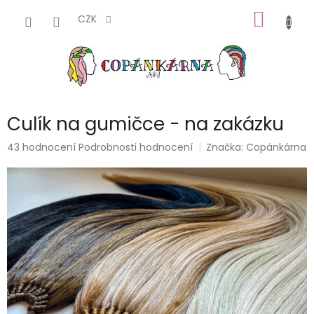
Přejít
NÁKUP
na
CZK
obsah
KOŠÍK
Culík na gumičce - na zakázku
Průměrné
43 hodnocení
Podrobnosti hodnocení
Značka:
Copánkárna
hodnocení
produktu
je
4,6
z
5
hvězdiček.