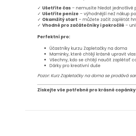
✓
Ušetříte čas
– nemusíte hledat jednotliv
✓
Ušetříte peníze
– výhodnější než nákup p
✓
Okamžitý start
– můžete začít zaplétát h
✓
Vhodné pro začátečníky i pokročilé
– un
Perfektní pro:
Účastníky kurzu Zapletačky na doma
Maminky, které chtějí krásně upravit vla
Všechny, kdo se chtějí naučit zaplétať 
Dárky pro kreativní duše
Pozor: Kurz Zapletačky na doma se prodává sa
Získejte vše potřebné pro krásné copánky 
Z
á
p
a