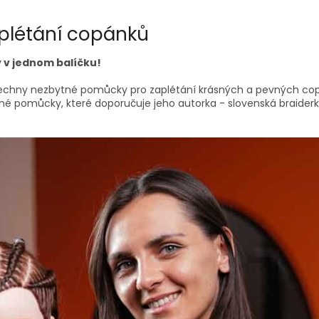
aplétání copánků
 v jednom balíčku!
echny nezbytné pomůcky pro zaplétání krásných a pevných copá
né pomůcky, které doporučuje jeho autorka - slovenská braiderka