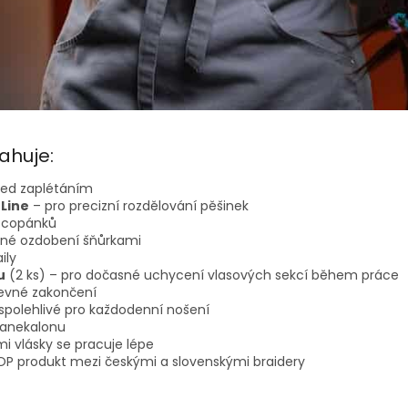
ahuje:
řed zaplétáním
Line
– pro precizní rozdělování pěšinek
í copánků
čné ozdobení šňůrkami
ily
u
(2 ks)
– pro dočasné uchycení vlasových sekcí během práce
evné zakončení
spolehlivé pro každodenní nošení
 kanekalonu
i vlásky se pracuje lépe
P produkt mezi českými a slovenskými braidery