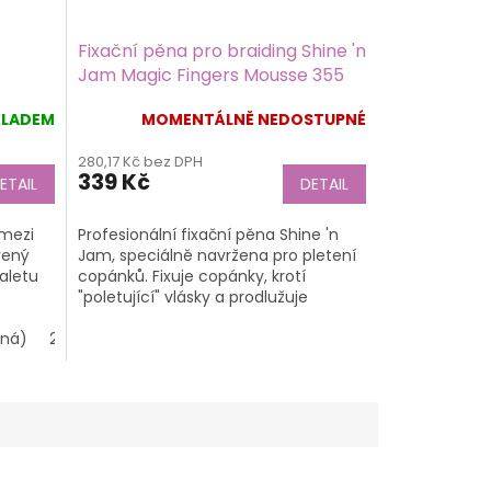
Fixační pěna pro braiding Shine 'n
Jam Magic Fingers Mousse 355
ml
KLADEM
MOMENTÁLNĚ NEDOSTUPNÉ
280,17 Kč bez DPH
339 Kč
ETAIL
DETAIL
 mezi
Profesionální fixační pěna Shine 'n
vený
Jam, speciálně navržena pro pletení
aletu
copánků. Fixuje copánky, krotí
!
"poletující" vlásky a prodlužuje
životnost účesu.
rná)
2 (the darkest brown - nejtmavší hnědá, téměř černá)