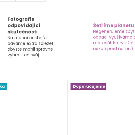
Fotografie
odpovídající
Šetříme planetu
Negenerujeme zby
skutečnosti
odpad. Využíváme 
Na focení odstínů si
materiál, který už po
dáváme extra záležet,
někdo před námi :)
abyste mohli správně
vybrat ten svůj.
ka
Doporučujeme