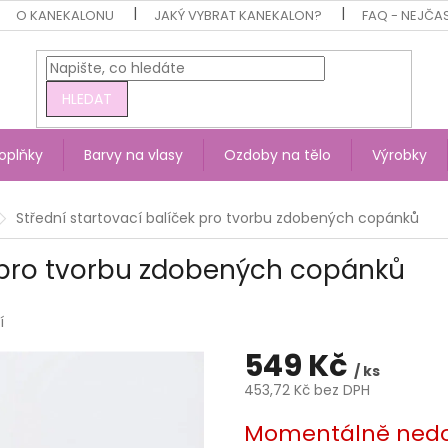
O KANEKALONU
JAKÝ VYBRAT KANEKALON?
FAQ - NEJČA
HLEDAT
oplňky
Barvy na vlasy
Ozdoby na tělo
Výrobky
Střední startovací balíček pro tvorbu zdobených copánků
k pro tvorbu zdobených copánků
í
549 Kč
/ ks
453,72 Kč bez DPH
Měrná
Momentálně ned
cena: