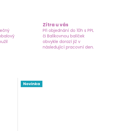
Zítra u vás
tečný
Při objednání do 10h s PPL
obalový
či Balíkovnou balíček
užil
obvykle dorazí již v
následující pracovní den.
Novinka