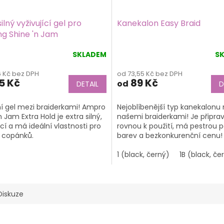
ilný vyživující gel pro
Kanekalon Easy Braid
ng Shine 'n Jam
SKLADEM
S
rné
Průměrné
cení
hodnocení
16 Kč bez DPH
od 73,55 Kč bez DPH
tu
produktu
5 Kč
89 Kč
od
DETAIL
D
je
4,6
z
ní gel mezi braiderkami! Ampro
Nejoblíbenější typ kanekalonu
5
n Jam Extra Hold je extra silný,
našemi braiderkami! Je připra
ek.
hvězdiček.
ící a má ideální vlastnosti pro
rovnou k použití, má pestrou p
í copánků.
barev a bezkonkurenční cenu
1 (black, černý)
1B (black, če
Diskuze