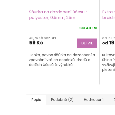
Šňurka na dozdobení účesu -
Extra s
polyester, 0,5mm, 25m
braidi
SKLADEM
Průmě
hodno
48,76 Kč bez DPH
od 161,
produk
59 Kč
19
od
DETAIL
je
5,0
z
Tenká, pevná šňůrka na dozdobení a
Kultov
5
zpevnění vašich copánků, dredů a
Shine '
hvězdič
dalších účesů či výrobků.
vyživuj
pleten
Popis
Podobné (2)
Hodnocení