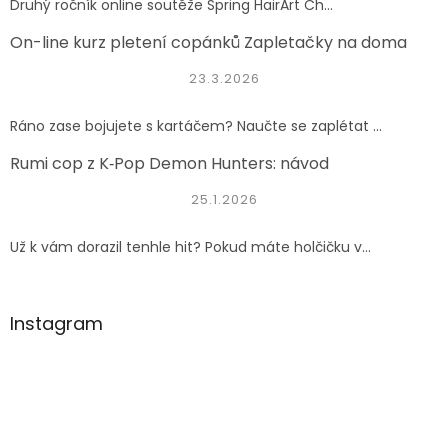
Druhý ročník online soutěže Spring HairArt Ch...
On-line kurz pletení copánků Zapletačky na doma
23.3.2026
Ráno zase bojujete s kartáčem? Naučte se zaplétat ...
Rumi cop z K‑Pop Demon Hunters: návod
25.1.2026
Už k vám dorazil tenhle hit? Pokud máte holčičku v...
Instagram