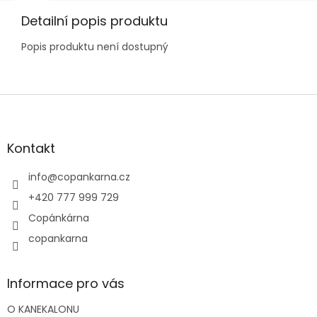
Detailní popis produktu
Popis produktu není dostupný
Z
á
p
a
Kontakt
t
í
info
@
copankarna.cz
+420 777 999 729
Copánkárna
copankarna
Informace pro vás
O KANEKALONU