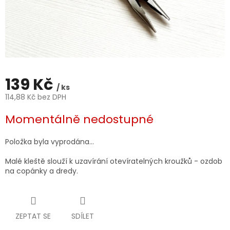
139 Kč
/ ks
114,88 Kč bez DPH
Měrná
Momentálně nedostupné
cena:
Položka byla vyprodána…
Malé kleště slouží k uzavírání otevíratelných kroužků - ozdob
na copánky a dredy.
ZEPTAT SE
SDÍLET