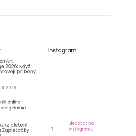
y
Instagram
airArt
e 2026: Když
právějí příběhy
1.6.2026
ník online
pring HairArt
Sledovat na
kurz pletení
Instagramu
 Zapletačky
a