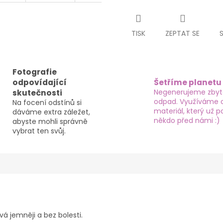
TISK
ZEPTAT SE
Fotografie
odpovídající
Šetříme planetu
Negenerujeme zby
skutečnosti
odpad. Využíváme 
Na focení odstínů si
materiál, který už po
dáváme extra záležet,
někdo před námi :)
abyste mohli správně
vybrat ten svůj.
vá jemněji a bez bolesti.