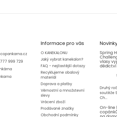
Informace pro vás
Novink
Spring H
O KANEKALONU
@
copankarna.cz
Challeng
Jaký vybrat kanekalon?
vlasy vy
777 999 729
dědictví
FAQ - nejčastější dotazy
nkárna
Recyklujeme obalový
nkarna
materiál
Doprava a platby
Druhý roč
Věrnostní a množstevní
soutěže S
slevy
Ch...
Vrácení zboží
On-line 
Prodávané značky
copánků
Obchodní podmínky
na dom