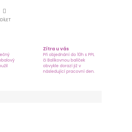
SDÍLET
Zítra u vás
tečný
Při objednání do 10h s PPL
obalový
či Balíkovnou balíček
užil
obvykle dorazí již v
následující pracovní den.