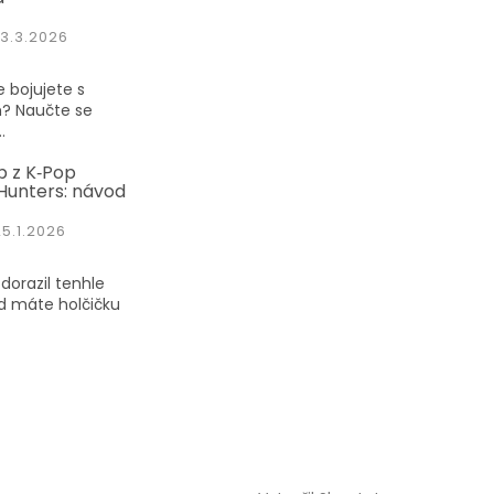
3.3.2026
 bojujete s
? Naučte se
.
p z K‑Pop
unters: návod
25.1.2026
dorazil tenhle
d máte holčičku