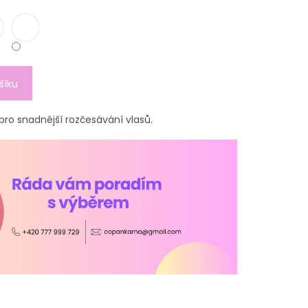
šíku
 pro snadnější rozčesávání vlasů.