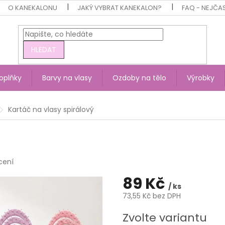
O KANEKALONU
JAKÝ VYBRAT KANEKALON?
FAQ - NEJČA
HLEDAT
oplňky
Barvy na vlasy
Ozdoby na tělo
Výrobky
Kartáč na vlasy spirálový
cení
89 Kč
/ ks
73,55 Kč bez DPH
Měrná
Zvolte variantu
cena: