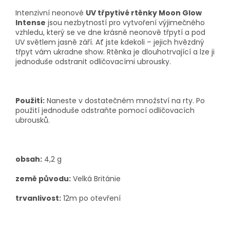
Intenzivní neonové
UV třpytivé rtěnky Moon Glow
Intense
jsou nezbytností
pro vytvoření výjimečného
vzhledu, který se ve dne krásně neonově třpytí a pod
UV světlem jasně září. Ať jste kdekoli – jejich hvězdný
třpyt vám ukradne show.
Rtěnka je dlouhotrvající a lze ji
jednoduše odstranit odličovacími ubrousky.
Použití:
Naneste v dostatečném množství na rty. Po
použití jednoduše odstraňte pomocí odličovacích
ubrousků.
obsah:
4,2 g
země původu:
Velká Británie
trvanlivost:
12m po otevření