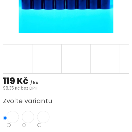
119 Kč
/ ks
98,35 Kč bez DPH
Měrná
Zvolte variantu
cena: