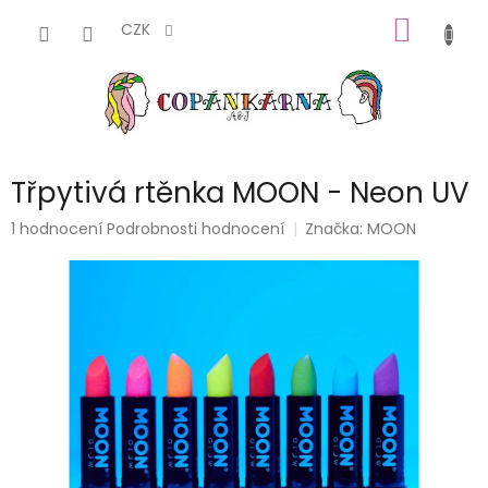
Přejít
NÁKUP
na
CZK
obsah
KOŠÍK
Třpytivá rtěnka MOON - Neon UV
Průměrné
1 hodnocení
Podrobnosti hodnocení
Značka:
MOON
hodnocení
produktu
je
5,0
z
5
hvězdiček.