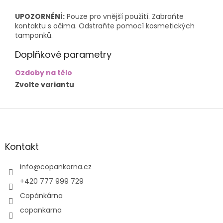
UPOZORNĚNÍ:
Pouze pro vnější použití. Zabraňte
kontaktu s očima. Odstraňte pomocí kosmetických
tamponků.
Doplňkové parametry
Ozdoby na tělo
Zvolte variantu
Z
á
p
a
Kontakt
t
í
info
@
copankarna.cz
+420 777 999 729
Copánkárna
copankarna