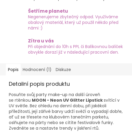
Šetříme planetu
Negenerujeme zbytečný odpad. Využíváme
obalový materiál, který už použil někdo před
námi :)
Zítra u vás
Při objednání do 10h s PPL či Balíkovnou balíček
obvykle dorazí již v následující pracovní den.
Popis
Hodnocení (1)
Diskuze
Detailní popis produktu
Posuňte svůj party make-up na další úroveň
se rtěnkou
MOON - Neon UV Glitter Lipstick
svítící v
UV světle. Bez ohledu na denní dobu, při jakékoli
příležitosti, její zářivé barvy udrží svěží a vypadají dobře,
ať už se třesete na klubovém tanečním parketu,
oslňujete na párty nebo se cítíte festivalově funky.
Zvedněte se a nastavte trendy v jiskření rtů.