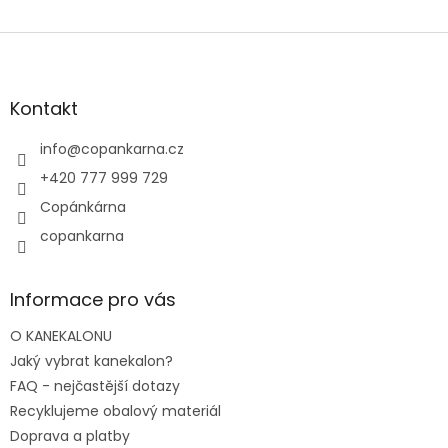
Z
á
p
a
Kontakt
t
í
info
@
copankarna.cz
+420 777 999 729
Copánkárna
copankarna
Informace pro vás
O KANEKALONU
Jaký vybrat kanekalon?
FAQ - nejčastější dotazy
Recyklujeme obalový materiál
Doprava a platby