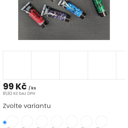
99 Kč
/ ks
81,82 Kč bez DPH
Měrná
Zvolte variantu
cena: