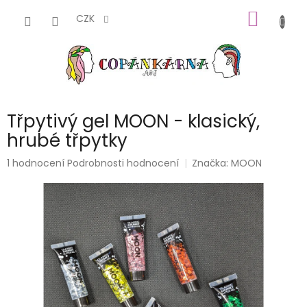
Přejít
NÁKUP
na
CZK
obsah
KOŠÍK
Třpytivý gel MOON - klasický,
hrubé třpytky
Průměrné
1 hodnocení
Podrobnosti hodnocení
Značka:
MOON
hodnocení
produktu
je
5,0
z
5
hvězdiček.