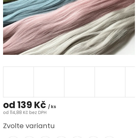
od
139 Kč
/ ks
od
114,88 Kč
bez DPH
Měrná
Zvolte variantu
cena: