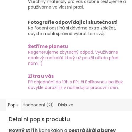
Všechny materiály pro vás osobně testujeme a
používáme ve vlastní praxi.
Fotografie odpovídající skutečnosti
Na focení odstínů si dáváme extra záležet,
abyste mohli správně vybrat ten svůj.
Šetříme planetu
Negenerujeme zbytečný odpad. Využíváme
obalový materiál, který už použil někdo před
námi :)
Zítra u vás
Při objednání do 10h s PPL či Balíkovnou balíček
obvykle dorazí již v následující pracovní den.
Popis
Hodnocení (21)
Diskuze
Detailní popis produktu
Rovný stříh
kanekalon a
pestrá škála barev