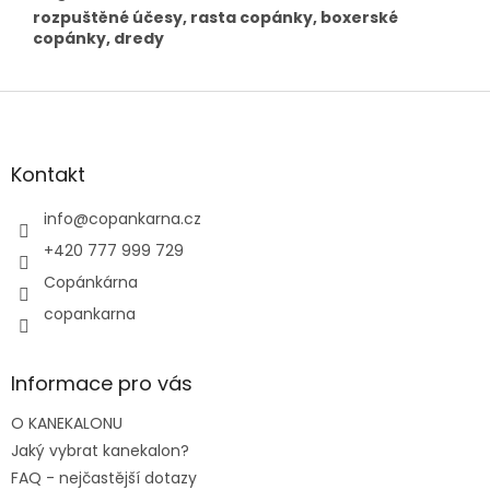
rozpuštěné účesy, rasta copánky, boxerské
copánky, dredy
Z
á
p
a
Kontakt
t
í
info
@
copankarna.cz
+420 777 999 729
Copánkárna
copankarna
Informace pro vás
O KANEKALONU
Jaký vybrat kanekalon?
FAQ - nejčastější dotazy