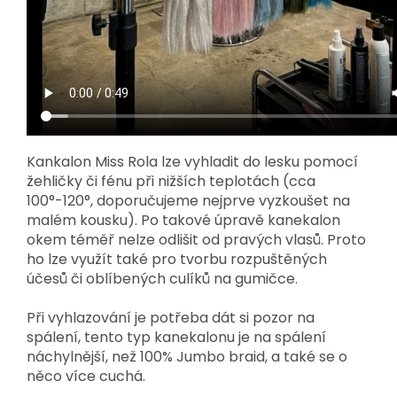
Kankalon Miss Rola lze vyhladit do lesku pomocí
žehličky či fénu při nižších teplotách (cca
100°-120°, doporučujeme nejprve vyzkoušet na
malém kousku). Po takové úpravě kanekalon
okem téměř nelze odlišit od pravých vlasů. Proto
ho lze využít také pro tvorbu rozpuštěných
účesů či oblíbených culíků na gumičce.
Při vyhlazování je potřeba dát si pozor na
spálení, tento typ kanekalonu je na spálení
náchylnější, než 100% Jumbo braid, a také se o
něco více cuchá.