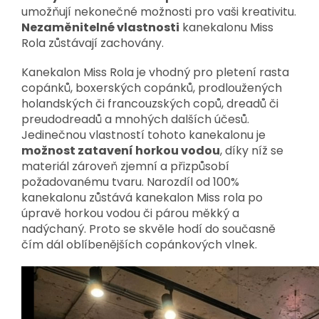
umožňují nekonečné možnosti pro vaši kreativitu.
Nezaměnitelné
vlastnosti
kanekalonu Miss
Rola zůstávají zachovány.
Kanekalon Miss Rola je vhodný pro pletení rasta
copánků, boxerských copánků, prodloužených
holandských či francouzských copů, dreadů či
preudodreadů a mnohých dalších účesů.
Jedinečnou vlastností tohoto kanekalonu je
možnost zatavení horkou vodou
, díky níž se
materiál zároveň zjemní a přizpůsobí
požadovanému tvaru. Narozdíl od 100%
kanekalonu zůstává kanekalon Miss rola po
úpravě horkou vodou či párou měkký a
nadýchaný. Proto se skvěle hodí do současně
čím dál oblíbenějších copánkových vlnek.