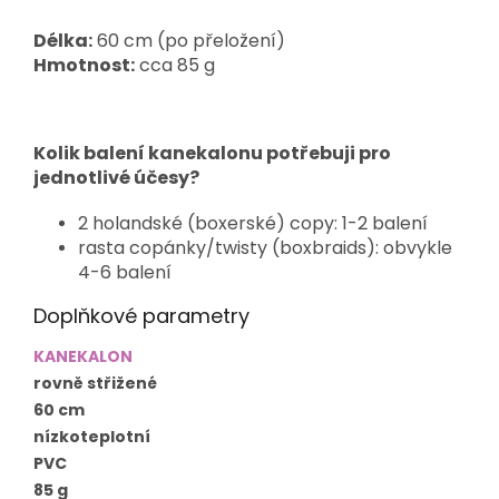
Délka:
60 cm (po přeložení)
Hmotnost:
cca 85 g
Kolik balení kanekalonu potřebuji pro
jednotlivé účesy?
2 holandské (boxerské) copy: 1-2 balení
rasta copánky/twisty (boxbraids): obvykle
4-6 balení
Doplňkové parametry
KANEKALON
rovně střižené
60 cm
nízkoteplotní
PVC
85 g