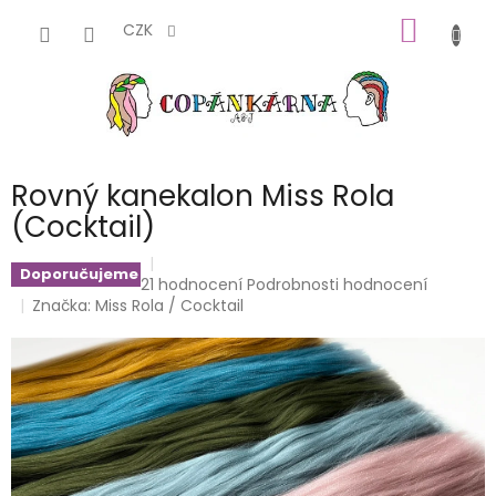
Přejít
NÁKUP
na
CZK
obsah
KOŠÍK
Rovný kanekalon Miss Rola
(Cocktail)
Doporučujeme
Průměrné
21 hodnocení
Podrobnosti hodnocení
hodnocení
Značka:
Miss Rola / Cocktail
produktu
je
4,6
z
5
hvězdiček.