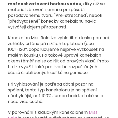
možnost zatavení horkou vodou
, díky níž se
materiál zároveň zjemní a přizpůsobí
požadovanému tvaru. "Pre-stretched", neboli
"předvytažené" konečky kanekalonu navíc
vytvářejí dojem přirozenosti.
Kanekalon Miss Rola lze vyhladit do lesku pomocí
žehličky či fénu při nižších teplotách (cca
100°-120°, doporučujeme nejprve vyzkoušet na
malém kousku). Po takové úpravě kanekalon
okem téměř nelze odlišit od pravých vlasů. Proto
ho lze využít také pro tvorbu rozpuštěných
účesů či oblíbených culíků na gumičce.
Při vyhlazování je potřeba dát si pozor na
spálení, tento typ kanekalonu je na spálení
náchylnější, než 100% Jumbo braid, a také se o
něco více cuchá.
V porovnání s klasickým kanekalonem
Miss