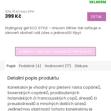
SKLADEM
Průměrné
hodnocení
329,75 Kč bez DPH
produktu
399 Kč
DETAIL
je
5,0
z
Stylingový gel ECO STYLE - Unicorn Glitter Gel zafixuje a
5
zároveň obohatí váš účes o jednorožčí třpyt.
hvězdiček.
ZOBRAZIT VŠECHNY SOUVISEJÍCÍ PRODUKTY
Popis
Podobné (4)
Hodnocení (17)
Diskuze
Detailní popis produktu
Kanekalon je vhodný pro pletení rasta copánků,
boxerských copánků, prodloužených
holandských či francouzských copů, dreadů či
preudodreadů a mnohých dalších účesů.
Jedinečnou vlastností tohoto kanekalonu je