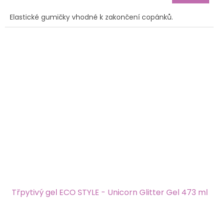
4,3
z
Elastické gumičky vhodné k zakončení copánků.
5
hvězdiček.
Třpytivý gel ECO STYLE - Unicorn Glitter Gel 473 ml