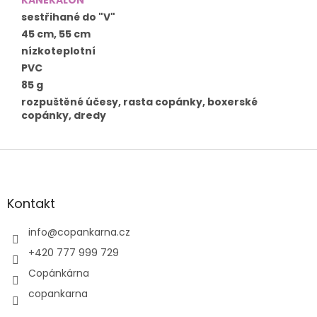
sestřihané do "V"
45 cm, 55 cm
nízkoteplotní
PVC
85 g
rozpuštěné účesy, rasta copánky, boxerské
copánky, dredy
Z
á
p
a
Kontakt
t
í
info
@
copankarna.cz
+420 777 999 729
Copánkárna
copankarna