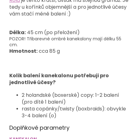
Rola
je tento kratší, avšak má stejnou gramáž. Je
tedy u kořínků objemnější a pro jednotlivé účesy
vám stačí méně balení :)
Délka:
45 cm (po přeložení)
POZOR! Třibarevné ombré kanekalony mají délku 55
cm.
Hmotnost:
cca 85 g
Kolik balení kanekalonu potřebuji pro
jednotlivé účesy?
2 holandské (boxerské) copy: 1-2 balení
(pro dítě 1 balení)
rasta copánky/twisty (boxbraids): obvykle
3-4 balení (o)
Doplňkové parametry
KANEKALON