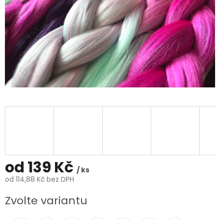
od
139 Kč
/ ks
od
114,88 Kč
bez DPH
Měrná
Zvolte variantu
cena: