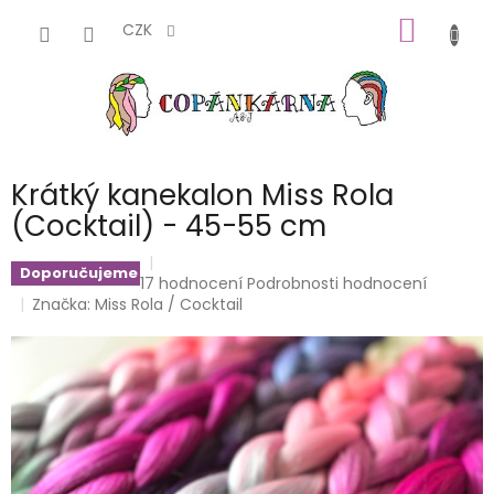
Přejít
NÁKUP
na
CZK
obsah
KOŠÍK
Krátký kanekalon Miss Rola
(Cocktail) - 45-55 cm
Doporučujeme
Průměrné
17 hodnocení
Podrobnosti hodnocení
hodnocení
Značka:
Miss Rola / Cocktail
produktu
je
4,8
z
5
hvězdiček.