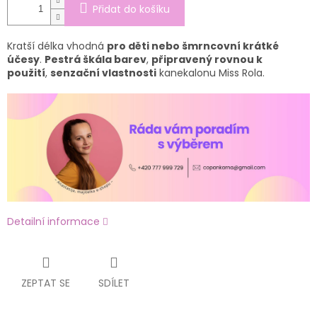
Přidat do košíku
Kratší délka vhodná
pro děti nebo šmrncovní krátké
účesy
.
Pestrá škála barev
,
připravený rovnou k
použití
,
senzační vlastnosti
kanekalonu Miss Rola.
Detailní informace
ZEPTAT SE
SDÍLET