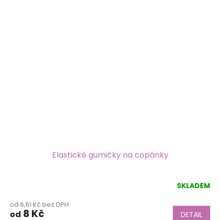
Elastické gumičky na copánky
SKLADEM
Průměrné
hodnocení
od 6,61 Kč bez DPH
produktu
8 Kč
od
DETAIL
je