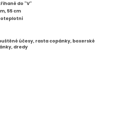
třihané do "V"
cm, 55 cm
koteplotní
g
puštěné účesy, rasta copánky, boxerské
ánky, dredy