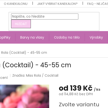
O KANEKALONU
JAKÝ VYBRAT KANEKALON?
FAQ - NEJČA
HLEDAT
oplňky
Barvy na vlasy
Ozdoby na tělo
Výrobky
s Rola (Cocktail) - 45-55 cm
a (Cocktail) - 45-55 cm
Značka:
Miss Rola / Cocktail
ocení
od
139 Kč
/ ks
od
114,88 Kč
bez DPH
Měrná
Zvolte variantu
cena: