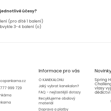
 jednotlivé účesy?
ení (pro dítě 1 balení)
bvykle 3-4 balení (o)
Informace pro vás
Novink
Spring H
O KANEKALONU
@
copankarna.cz
Challeng
Jaký vybrat kanekalon?
vlasy vy
777 999 729
dědictví
FAQ - nejčastější dotazy
nkárna
Recyklujeme obalový
nkarna
materiál
Doprava a platby