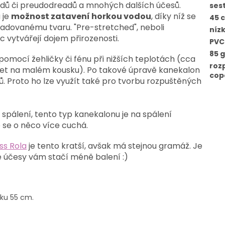
adů či preudodreadů a mnohých dalších účesů.
ses
 je
možnost zatavení horkou vodou
, díky níž se
45 
žadovanému tvaru. "Pre-stretched", neboli
níz
 vytvářejí dojem přirozenosti.
PVC
85 
 pomocí žehličky či fénu při nižších teplotách (cca
roz
šet na malém kousku). Po takové úpravě kanekalon
cop
ů. Proto ho lze využít také pro tvorbu rozpuštěných
a spálení, tento typ kanekalonu je na spálení
é se o něco více cuchá.
ss Rola
je tento kratší, avšak má stejnou gramáž. Je
vé účesy vám stačí méně balení :)
ku 55 cm.