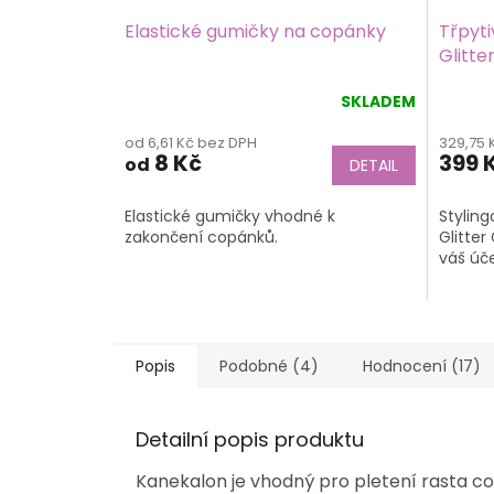
Elastické gumičky na copánky
Třpyti
Glitte
SKLADEM
Průměrné
Průmě
hodnocení
hodno
od 6,61 Kč bez DPH
329,75 
produktu
produk
8 Kč
399 
od
DETAIL
je
je
4,3
5,0
z
z
Elastické gumičky vhodné k
Styling
5
5
zakončení copánků.
Glitter
hvězdiček.
hvězdič
váš úče
Popis
Podobné (4)
Hodnocení (17)
Detailní popis produktu
Kanekalon je vhodný pro pletení rasta 