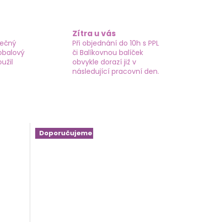
Zítra u vás
tečný
Při objednání do 10h s PPL
obalový
či Balíkovnou balíček
užil
obvykle dorazí již v
následující pracovní den.
Doporučujeme