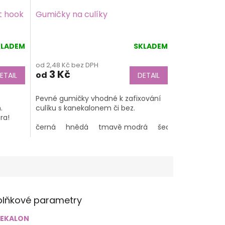
t hook
Gumičky na culíky
KLADEM
SKLADEM
Průměrné
hodnocení
od 2,48 Kč bez DPH
produktu
3 Kč
od
ETAIL
DETAIL
je
4,8
z
Pevné gumičky vhodné k zafixování
5
.
culíku s kanekalonem či bez.
hvězdiček.
ra!
černá
hnědá
tmavě modrá
šedá
lňkové parametry
EKALON