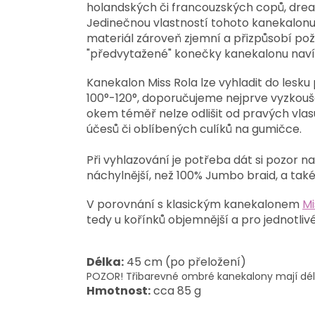
holandských či francouzských copů, dre
Jedinečnou vlastností tohoto kanekalonu
materiál zároveň zjemní a přizpůsobí po
"předvytažené" konečky kanekalonu navíc
Kanekalon Miss Rola lze vyhladit do lesku
100°-120°, doporučujeme nejprve vyzkou
okem téměř nelze odlišit od pravých vlas
účesů či oblíbených culíků na gumičce.
Při vyhlazování je potřeba dát si pozor n
náchylnější, než 100% Jumbo braid, a tak
V porovnání s klasickým kanekalonem
Mi
tedy u kořínků objemnější a pro jednotli
Délka:
45 cm (po přeložení)
POZOR! Třibarevné ombré kanekalony mají dél
Hmotnost:
cca 85 g