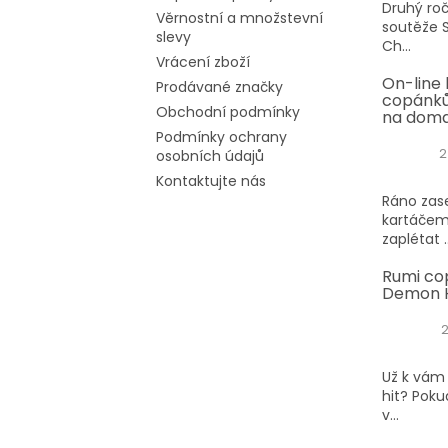
Druhý roč
Věrnostní a množstevní
soutěže S
slevy
Ch...
Vrácení zboží
On-line 
Prodávané značky
copánků
Obchodní podmínky
na dom
Podmínky ochrany
2
osobních údajů
Kontaktujte nás
Ráno zase
kartáčem
zaplétat ..
Rumi co
Demon H
Už k vám 
hit? Poku
v...