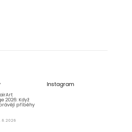
y
Instagram
airArt
e 2026: Když
právějí příběhy
1.6.2026