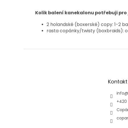
Kolik balení kanekalonu potřebuji pro
2 holandské (boxerské) copy: 1-2 bal
rasta copánky/twisty (boxbraids): o
Z
á
p
a
t
Kontakt
í
info
+420 
Copá
copa