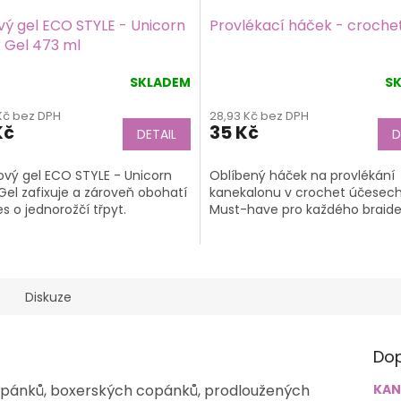
vý gel ECO STYLE - Unicorn
Provlékací háček - croche
r Gel 473 ml
SKLADEM
S
rné
Průměrné
cení
hodnocení
Kč bez DPH
28,93 Kč bez DPH
tu
produktu
Kč
35 Kč
DETAIL
D
je
5,0
z
ový gel ECO STYLE - Unicorn
Oblíbený háček na provlékání
5
 Gel zafixuje a zároveň obohatí
kanekalonu v crochet účesech
ek.
hvězdiček.
s o jednorožčí třpyt.
Must-have pro každého braide
Diskuze
Dop
copánků, boxerských copánků, prodloužených
KAN