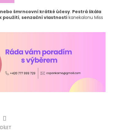
i nebo šmrncovní krátké účesy
.
Pestrá škála
 použití
,
senzační vlastnosti
kanekalonu Miss
SDÍLET