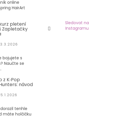
ník online
pring HairArt
Sledovat na
kurz pletení
Instagramu
 Zapletačky
a
3.3.2026
 bojujete s
? Naučte se
.
p z K‑Pop
unters: návod
25.1.2026
dorazil tenhle
d máte holčičku