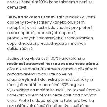
nejrozšířenějsím 100% kanekalonem a není se
čemu divit.
100% Kanekalon Dream Hair
je klasický, velmi
oblíbený rovně střižený kanekalon, s těmi
nejlepšími vlastnostmi. Je vhodný pro pletení
rasta copánků, boxerských copánků,
prodloužených holandských či francouzských
copů, dreadů či preudodreadů a mnohých
dalších účesů.
Jedinečnou vlastností 100% kanekalonu je
možnost zatavení horkou vodou nebo párou
,
díky níž se materiál zároveň zjemní a přizpůsobí
požadovanému tvaru. Lze ho velmi
snadno
vyhladit do lesku
pomocí žehličky či
fénu (při zahřátí maximálně 130°, nejprve
vyzkoušejte na malém kousku). Po takové úpravě
kanekalon okem téměř nelze odlišit od pravých
vlasů. Proto ho doporučujeme také pro tvorbu
rozpuštěných účesů či oblíbených culíků na