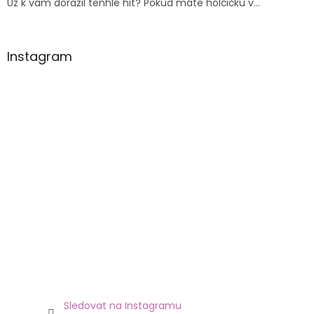
Už k vám dorazil tenhle hit? Pokud máte holčičku v...
Instagram
Sledovat na Instagramu