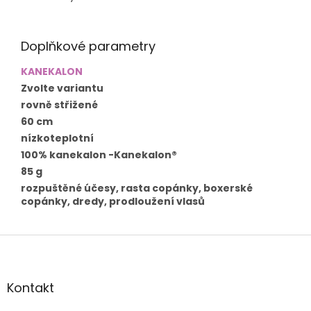
Doplňkové parametry
KANEKALON
Zvolte variantu
rovně střižené
60 cm
nízkoteplotní
100% kanekalon -Kanekalon®
85 g
rozpuštěné účesy, rasta copánky, boxerské
copánky, dredy, prodloužení vlasů
Z
á
p
a
Kontakt
t