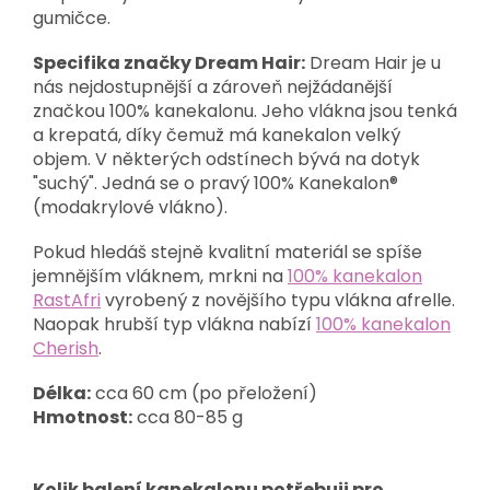
gumičce.
Specifika značky Dream Hair:
Dream Hair je u
nás nejdostupnější a zároveň nejžádanější
značkou 100% kanekalonu. Jeho vlákna jsou tenká
a krepatá, díky čemuž má kanekalon velký
objem. V některých odstínech bývá na dotyk
"suchý". Jedná se o pravý 100% Kanekalon®
(modakrylové vlákno).
Pokud hledáš stejně kvalitní materiál se spíše
jemnějším vláknem, mrkni na
100% kanekalon
RastAfri
vyrobený z novějšího typu vlákna afrelle.
Naopak hrubší typ vlákna nabízí
100% kanekalon
Cherish
.
Délka:
cca 60 cm (po přeložení)
Hmotnost:
cca 80-85 g
Kolik balení kanekalonu potřebuji pro