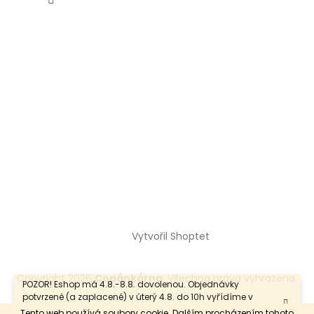
Vytvořil Shoptet
Copyright 2026
Copánkárna
. Všechna práva vyhrazena.
POZOR! Eshop má 4.8.-8.8. dovolenou. Objednávky
potvrzené (a zaplacené) v úterý 4.8. do 10h vyřídíme v
tentýž den. Objednávky potvrzené po tomto datu vyřídíme
Tento web používá soubory cookie. Dalším procházením tohoto