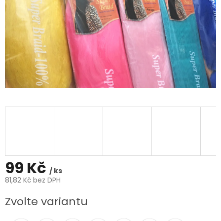
99 Kč
/ ks
81,82 Kč bez DPH
Měrná
Zvolte variantu
cena: