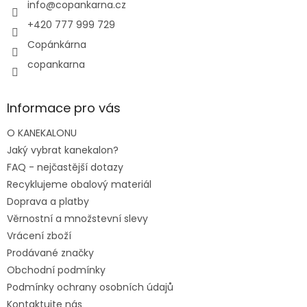
í
info
@
copankarna.cz
+420 777 999 729
Copánkárna
copankarna
Informace pro vás
O KANEKALONU
Jaký vybrat kanekalon?
FAQ - nejčastější dotazy
Recyklujeme obalový materiál
Doprava a platby
Věrnostní a množstevní slevy
Vrácení zboží
Prodávané značky
Obchodní podmínky
Podmínky ochrany osobních údajů
Kontaktujte nás