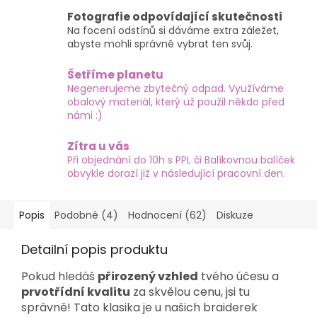
Fotografie odpovídající skutečnosti
Na focení odstínů si dáváme extra záležet,
abyste mohli správně vybrat ten svůj.
Šetříme planetu
Negenerujeme zbytečný odpad. Využíváme
obalový materiál, který už použil někdo před
námi :)
Zítra u vás
Při objednání do 10h s PPL či Balíkovnou balíček
obvykle dorazí již v následující pracovní den.
Popis
Podobné (4)
Hodnocení (62)
Diskuze
Detailní popis produktu
Pokud hledáš
přirozený vzhled
tvého účesu a
prvotřídní kvalitu
za skvělou cenu, jsi tu
správně! Tato klasika je u našich braiderek