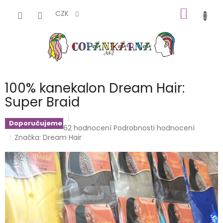
Přejít
NÁKUP
na
CZK
obsah
KOŠÍK
100% kanekalon Dream Hair:
Super Braid
Doporučujeme
Průměrné
62 hodnocení
Podrobnosti hodnocení
hodnocení
Značka:
Dream Hair
produktu
je
4,6
z
5
hvězdiček.