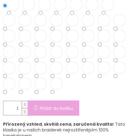
Přidat do košíku
Přirozený vzhled
,
skvělá cena
,
zaručená kvalita
! Tato
klasika je u našich braiderek nejrozšířenějsím 100%
kanekalonem.