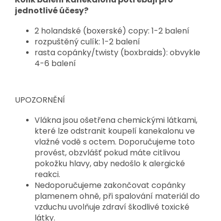
jednotlivé účesy?
2 holandské (boxerské) copy: 1-2 balení
rozpuštěný culík: 1-2 balení
rasta copánky/twisty (boxbraids): obvykle
4-6 balení
UPOZORNĚNÍ
Vlákna jsou ošetřena chemickými látkami,
které lze odstranit koupelí kanekalonu ve
vlažné vodě s octem. Doporučujeme toto
provést, obzvlášť pokud máte citlivou
pokožku hlavy, aby nedošlo k alergické
reakci.
Nedoporučujeme zakončovat copánky
plamenem ohně, při spalování materiál do
vzduchu uvolňuje zdraví škodlivé toxické
látky.