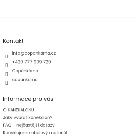
Z
á
p
a
Kontakt
t
í
info
@
copankarna.cz
+420 777 999 729
Copánkárna
copankarna
Informace pro vás
O KANEKALONU
Jaký vybrat kanekalon?
FAQ - nejčastější dotazy
Recyklujeme obalový materiál