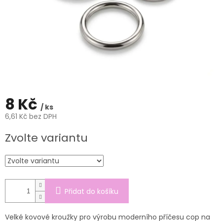
8 Kč
/ ks
6,61 Kč bez DPH
Měrná
Zvolte variantu
cena:
Přidat do košíku
Velké kovové kroužky pro výrobu moderního příčesu cop na