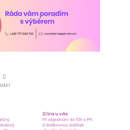
SDÍLET
Zítra u vás
tečný
Při objednání do 10h s PPL
obalový
či Balíkovnou balíček