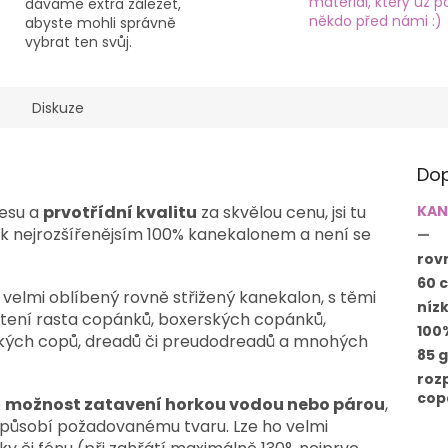
materiál, který už po
dáváme extra záležet,
někdo před námi :)
abyste mohli správně
vybrat ten svůj.
Diskuze
Dop
esu a
prvotřídní kvalitu
za skvělou cenu, jsi tu
KAN
rek nejrozšířenějsím 100% kanekalonem a není se
—
rov
60 
ý, velmi oblíbený rovně střižený kanekalon, s těmi
níz
letení rasta copánků, boxerských copánků,
100
ských copů, dreadů či preudodreadů a mnohých
85 
roz
cop
e
možnost zatavení horkou vodou nebo párou
,
izpůsobí požadovanému tvaru. Lze ho velmi