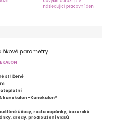
užil
obvykle dorazí již v
následující pracovní den.
lňkové parametry
EKALON
ně střižené
cm
koteplotní
% kanekalon -Kanekalon®
g
puštěné účesy, rasta copánky, boxerské
ánky, dredy, prodloužení vlasů