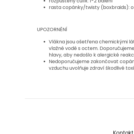
rozpuštěný culík: 1-2 balení
rasta copánky/twisty (boxbraids): 
UPOZORNĚNÍ
Vlákna jsou ošetřena chemickými lát
vlažné vodě s octem. Doporučujeme 
hlavy, aby nedošlo k alergické reakci
Nedoporučujeme zakončovat copánk
vzduchu uvolňuje zdraví škodlivé toxi
Z
á
p
a
t
Kontakt