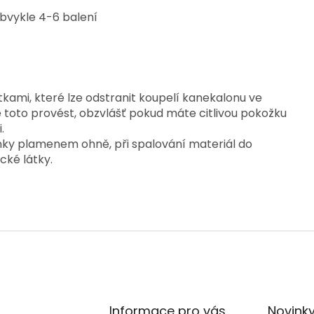
obvykle 4-6 balení
kami, které lze odstranit koupelí kanekalonu ve
toto provést, obzvlášť pokud máte citlivou pokožku
.
y plamenem ohně, při spalování materiál do
cké látky.
Informace pro vás
Novink