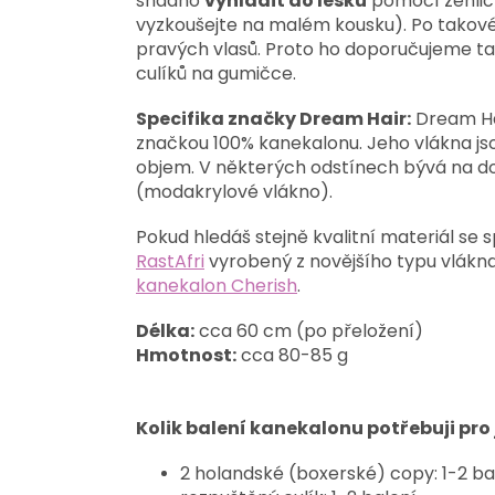
snadno
vyhladit do lesku
pomocí žehličk
vyzkoušejte na malém kousku). Po takové
pravých vlasů. Proto ho doporučujeme ta
culíků na gumičce.
Specifika značky Dream Hair:
Dream Hai
značkou 100% kanekalonu. Jeho vlákna js
objem. V některých odstínech bývá na do
(modakrylové vlákno).
Pokud hledáš stejně kvalitní materiál se
RastAfri
vyrobený z novějšího typu vlákna
kanekalon Cherish
.
Délka:
cca 60 cm (po přeložení)
Hmotnost:
cca 80-85 g
Kolik balení kanekalonu potřebuji pro
2 holandské (boxerské) copy: 1-2 ba