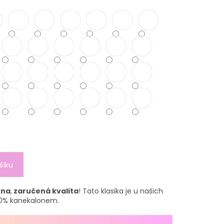
šíku
ena
,
zaručená kvalita
! Tato klasika je u našich
100% kanekalonem.