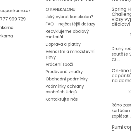
Spring H
O KANEKALONU
@
copankarna.cz
Challeng
Jaký vybrat kanekalon?
vlasy vy
777 999 729
dědictví
FAQ - nejčastější dotazy
nkárna
Recyklujeme obalový
nkarna
materiál
Doprava a platby
Druhý roč
Věrnostní a množstevní
soutěže S
slevy
Ch...
Vrácení zboží
On-line 
Prodávané značky
copánků
Obchodní podmínky
na dom
Podmínky ochrany
2
osobních údajů
Kontaktujte nás
Ráno zase
kartáčem
zaplétat ..
Rumi co