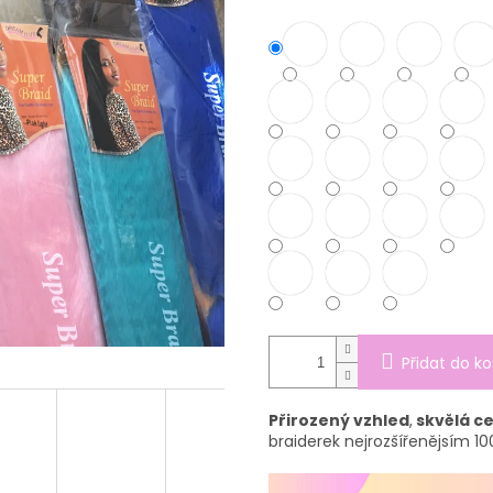
Přidat do ko
Přirozený vzhled
,
skvělá c
braiderek nejrozšířenějsím 