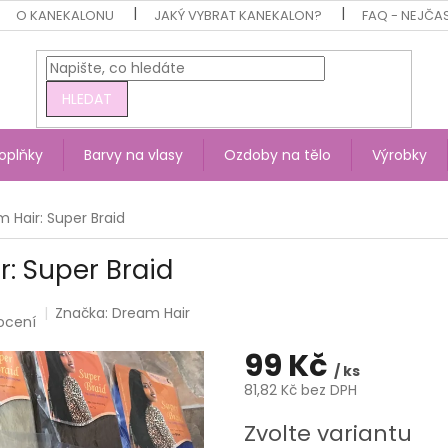
O KANEKALONU
JAKÝ VYBRAT KANEKALON?
FAQ - NEJČA
HLEDAT
oplňky
Barvy na vlasy
Ozdoby na tělo
Výrobky
 Hair: Super Braid
: Super Braid
Značka:
Dream Hair
ocení
99 Kč
/ ks
81,82 Kč bez DPH
Měrná
Zvolte variantu
cena: