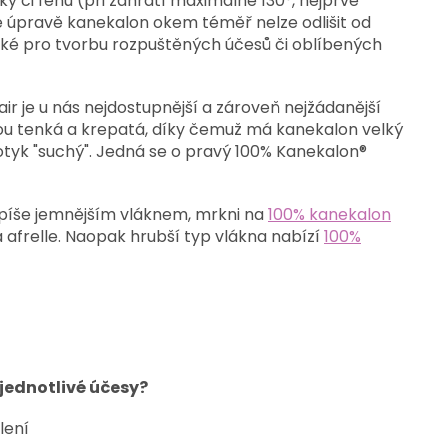
y či fénu (při zahřátí maximálně 130°, nejprve
 úpravě kanekalon okem téměř nelze odlišit od
ké pro tvorbu rozpuštěných účesů či oblíbených
r je u nás nejdostupnější a zároveň nejžádanější
ou tenká a krepatá, díky čemuž má kanekalon velký
tyk "suchý". Jedná se o pravý 100% Kanekalon®
 spíše jemnějším vláknem, mrkni na
100% kanekalon
 afrelle. Naopak hrubší typ vlákna nabízí
100%
 jednotlivé účesy?
lení