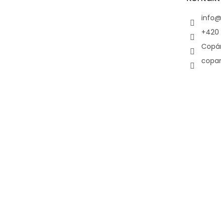
í
info
+420 
Copá
copa