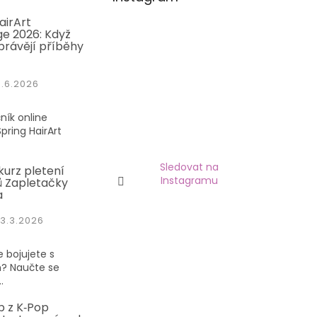
airArt
e 2026: Když
právějí příběhy
1.6.2026
ník online
pring HairArt
Sledovat na
kurz pletení
Instagramu
 Zapletačky
a
3.3.2026
 bojujete s
? Naučte se
.
p z K‑Pop