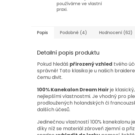
používáme ve vlastní
praxi.
Popis
Podobné (4)
Hodnocení (62)
Detailní popis produktu
Pokud hledáš
přirozený vzhled
tvého úč
správně! Tato klasika je u našich braide
čemu divit.
100% Kanekalon Dream Hair
je klasick
nejlepšími vlastnostmi. Je vhodný pro p
prodloužených holandských či francouz
dalších účesů.
Jedinečnou vlastností 100% kanekalonu j
díky níž se materiál zároveň zjemní a př