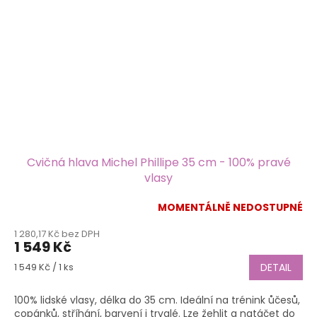
Cvičná hlava Michel Phillipe 35 cm - 100% pravé
vlasy
MOMENTÁLNĚ NEDOSTUPNÉ
1 280,17 Kč bez DPH
1 549 Kč
Měrná
1 549 Kč / 1 ks
DETAIL
cena:
100% lidské vlasy, délka do 35 cm. Ideální na trénink ůčesů,
copánků, stříhání, barvení i trvalé. Lze žehlit a natáčet do