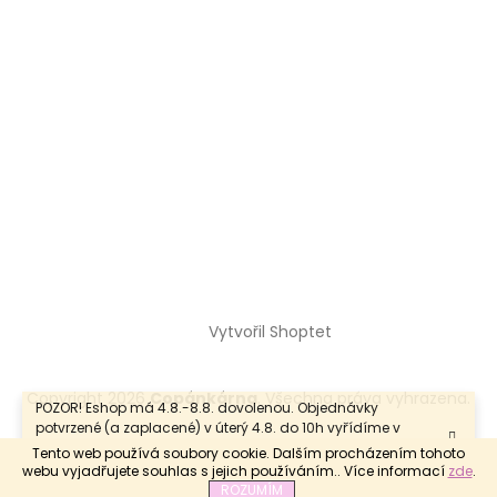
Vytvořil Shoptet
Copyright 2026
Copánkárna
. Všechna práva vyhrazena.
POZOR! Eshop má 4.8.-8.8. dovolenou. Objednávky
potvrzené (a zaplacené) v úterý 4.8. do 10h vyřídíme v
tentýž den. Objednávky potvrzené po tomto datu vyřídíme
Tento web používá soubory cookie. Dalším procházením tohoto
v pondělí 10.8.
webu vyjadřujete souhlas s jejich používáním.. Více informací
zde
.
Odstoupit od smlouvy
ROZUMÍM