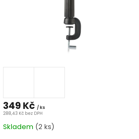
349 Kč
/ ks
288,43 Kč bez DPH
Měrná
Skladem
(2 ks)
cena: