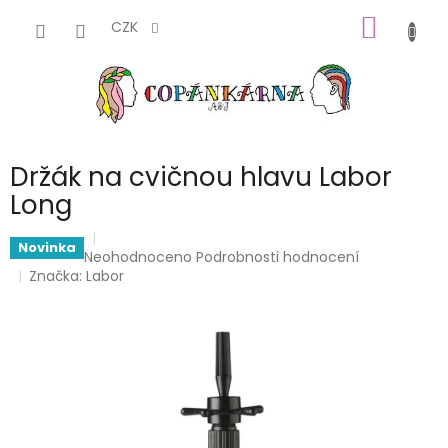
Přejít
NÁKUP
na
CZK
obsah
KOŠÍK
Držák na cvičnou hlavu Labor
Long
Novinka
Průměrné
Neohodnoceno
Podrobnosti hodnocení
hodnocení
Značka:
Labor
produktu
je
0,0
z
5
hvězdiček.