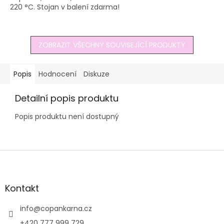
220 °C. Stojan v balení zdarma!
ZOBRAZIT VŠECHNY SOUVISEJÍCÍ PRODUKTY
Popis
Hodnocení
Diskuze
Detailní popis produktu
Popis produktu není dostupný
Z
á
p
a
Kontakt
t
í
info
@
copankarna.cz
+420 777 999 729