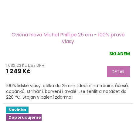
Cvičná hlava Michel Phillipe 25 cm - 100% pravé
vlasy
SKLADEM
1 032,23 Kč bez DPH
1 249 Kč
DETAIL
100% lidské vlasy, délka do 25 cm. Ideální na trénink ůčesů,
copánků, stříhání, barvení i trvalé. Lze žehlit a natáčet do
220 °C. Stojan v balení zdarma!
Novinka
Doporučujeme