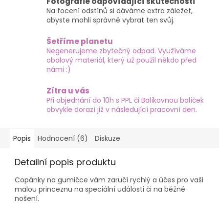
Fotografie odpovídající skutečnosti
Na focení odstínů si dáváme extra záležet,
abyste mohli správně vybrat ten svůj.
Šetříme planetu
Negenerujeme zbytečný odpad. Využíváme
obalový materiál, který už použil někdo před
námi :)
Zítra u vás
Při objednání do 10h s PPL či Balíkovnou balíček
obvykle dorazí již v následující pracovní den.
Popis
Hodnocení (6)
Diskuze
Detailní popis produktu
Copánky na gumičce vám zaručí rychlý a účes pro vaši
malou princeznu na speciální události či na běžné
nošení.