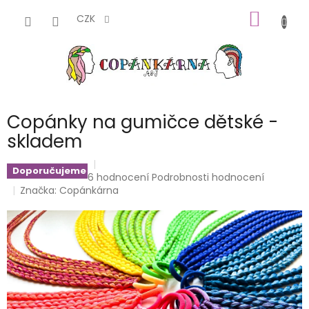
Přejít
NÁKUP
na
CZK
obsah
KOŠÍK
Copánky na gumičce dětské -
skladem
Doporučujeme
Průměrné
6 hodnocení
Podrobnosti hodnocení
hodnocení
Značka:
Copánkárna
produktu
je
5,0
z
5
hvězdiček.