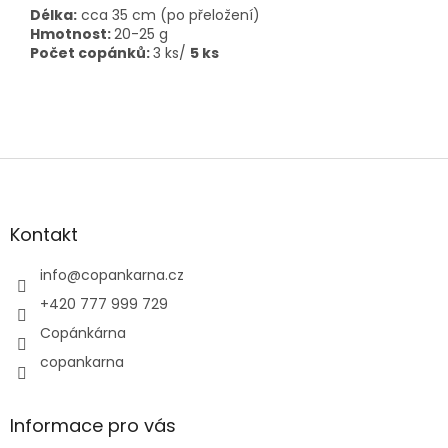
Délka:
cca 35 cm (po přeložení)
Hmotnost:
20-25 g
Počet copánků:
3 ks/
5 ks
Z
á
p
a
Kontakt
t
í
info
@
copankarna.cz
+420 777 999 729
Copánkárna
copankarna
Informace pro vás