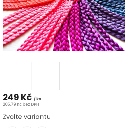
249 Kč
/ ks
205,79 Kč bez DPH
Měrná
Zvolte variantu
cena: